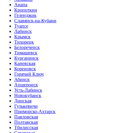
Анапа
Кропоткин
Геленджик
Славянск-на-Кубани
Туапсе
Лабинск
Крымск
Тихорецк
Белореченск
Тимашевск
Курганинск
Каневская
Кореновск
Горячий Ключ
Абинск
Апшеронск
Усть-Лабинск
Новокубанск
Динская
Гулькевичи
Приморско-Ахтарск
Павловская
Полтавская
Тбилисская
Северская