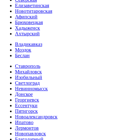
Елизаветинская
Новотитаровская
Афипский
Брюховецкая
Хадыженск
Ахтырский
Владикавказ
Моздок
Беслан
Ставрополь
Михайловск
Изобильный
Светлоград
Невинномысск
Донское
Георгиевск
Ессентуки
Пятигорск
Новоалександровск
Ипатово
Лермонтов
Новопавловск
Благодарный