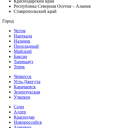
Краснодарский край
Республика Северная Осетия – Алания
Ставропольский край
Город
Чегем
Нарткала
Нальчик
Прохладный
Майский
Баксан
Тырныауз
Терек
Черкесск
Усть-Джегута
Карачаевск
Зеленчукская
Учкекен
Сочи
Адлер
Краснодар
Новороссийск
Армавир