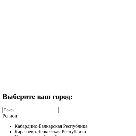
Комплекты домофонов
СКУД
Домофоны CTV
Портфолио
Услуги
Акции
Калькулятор
Контакты
Заказать звонок
Выберите ваш город:
Регион
Кабардино-Балкарская Республика
Карачаево-Черкесская Республика